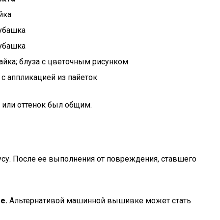
йка
рубашка
рубашка
айка; блуза с цветочным рисунком
 с аппликацией из пайеток
 или оттенок был общим.
у. После ее выполнения от повреждения, ставшего
е.
Альтернативой машинной вышивке может стать