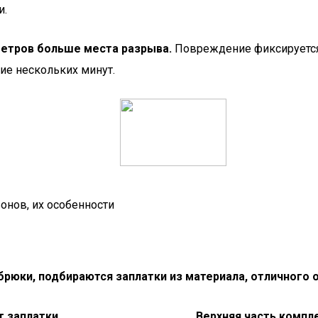
и.
метров больше места разрыва.
Повреждение фиксируется 
ие нескольких минут.
онов, их особенности
брюки, подбираются заплатки из материала, отличного 
т заплатки
Верхняя часть компл