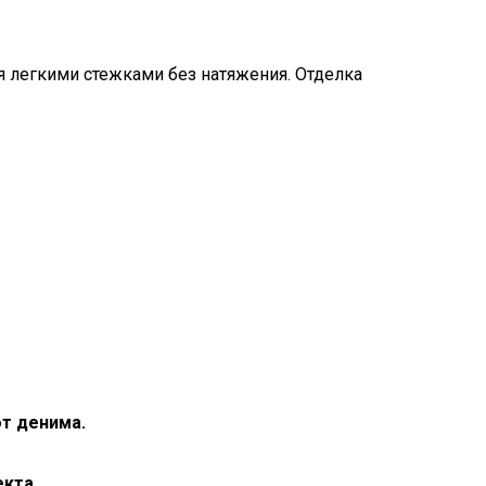
легкими стежками без натяжения. Отделка
от денима.
екта