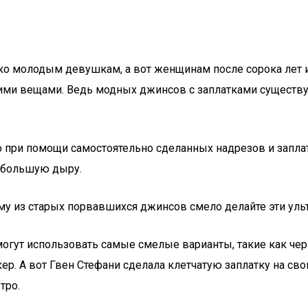
о молодым девушкам, а вот женщинам после сорока лет их 
угими вещами. Ведь модных джинсов с заплатками существу
при помощи самостоятельно сделанных надрезов и заплато
у большую дыру.
му из старых порвавшихся джинсов смело делайте эти ул
огут использовать самые смелые варианты, такие как чер
р. А вот Гвен Стефани сделала клетчатую заплатку на св
тро.