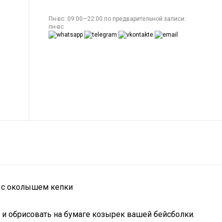
Пн-вс: 09:00—22:00 по предварительной записи:
пн-вс
к с околышем кепки
 и обрисовать на бумаге козырек вашей бейсболки.