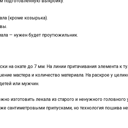
ем подготовленную выкройку.
ала (кроме козырька).
овы.
иала — нужен будет проутюжильник.
ки на окате до 7 мм. На линии притачивания элемента к 
ние мастера и количество материала. На раскрое у целик
детей или мужчин.
жно изготовить лекала из старого и ненужного головного 
 же сантиметровыми припусками, но технология пошива нес